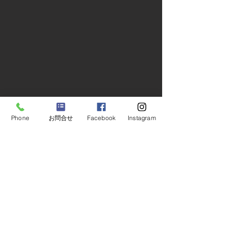
Phone
お問合せ
Facebook
Instagram
​​工務店 一級建築事務所
桃山建設株式会社
【メディア掲載】BSテレ
【メディア掲載
〒158-0087 東京都世田谷区玉堤1-27-13
TEL :
03-3703-1421
東さんの『となりのスゴ
朝日さんの情報
イ家』に青葉区の住宅が
ット！モーニン
紹介されます。
社の取り組みを