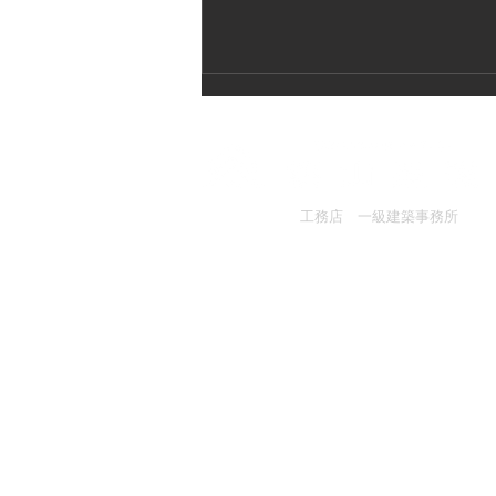
​​工務店 一級建築事務所
桃山建設株式会社
〒158-0087 東京都世田谷区玉堤1-27-
武蔵野の家T 09 上棟2
TEL :
03-3703-1421
2022/03