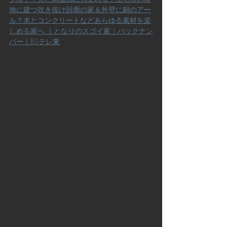
地に建つ吹き抜け回廊の家＆外壁に銅のアー
ル？木とコンクリートなどあらゆる素材を楽
しめる家へ ｜となりのスゴイ家｜バックナン
バー｜BSテレ東