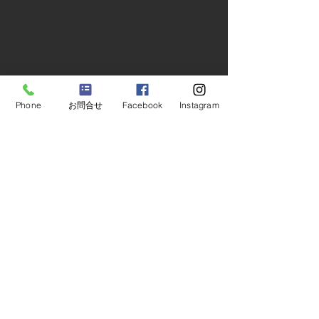
Phone
お問合せ
Facebook
Instagram
​​工務店 一級建築事務所
桃山建設株式会社
【メディア掲載】BSテレ
【メディア掲載
〒158-0087 東京都世田谷区玉堤1-27-13
TEL :
03-3703-1421