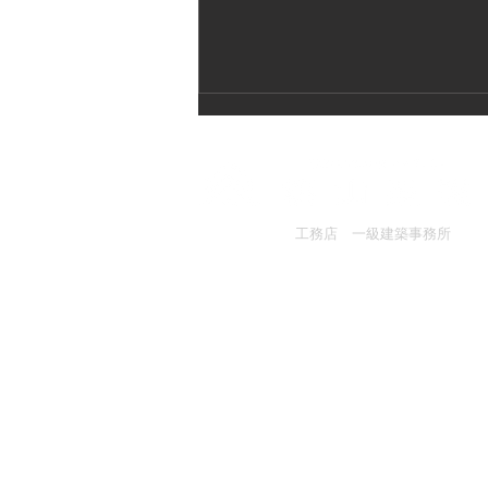
​​工務店 一級建築事務所
桃山建設株式会社
〒158-0087 東京都世田谷区玉堤1-27-
【メディア掲載】NHK朝の情
TEL :
03-3703-1421
報報道番組『NHK NEWS お
はよう日本』に当社の取り組
みを取り上げていただきまし
た。