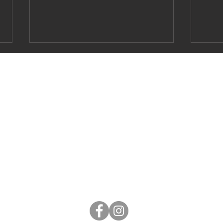
施
桃山の家づくり
桃山の思い
木材へのこだわり
桃山の歴史
現
性能のこだわり
​桃山の取組み
会
素材のこだわり
​プロジェクト
13
【メディア掲載】BSテレ東さ
【メ
職人とモノづくり
採
んの『となりのスゴイ家』に
さん
青葉区の住宅が紹介されま
ーニ
す。
を取
た。