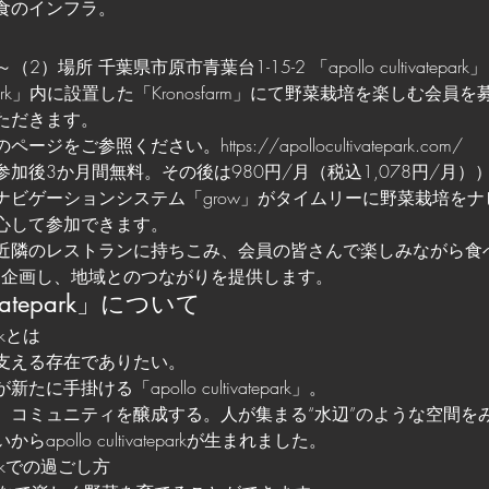
食のインフラ。
2）場所 千葉県市原市青葉台1-15-2 「apollo cultivatepar
tivatepark」内に設置した「Kronosfarm」にて野菜栽培を楽しむ
ただきます。
をご参照ください。https://apollocultivatepark.com/
加後3か月間無料。その後は980円/月（税込1,078円/月）
したナビゲーションシステム「grow」がタイムリーに野菜栽培を
心して参加できます。
近隣のレストランに持ちこみ、会員の皆さんで楽しみながら食
able」を企画し、地域とのつながりを提供します。
ltivatepark」について
arkとは
支える存在でありたい。
手掛ける「apollo cultivatepark」。
、コミュニティを醸成する。人が集まる“水辺”のような空間を
pollo cultivateparkが生まれました。
eparkでの過ごし方