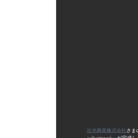
出光興産株式会社
さま
cultivatepark
」が完成し、