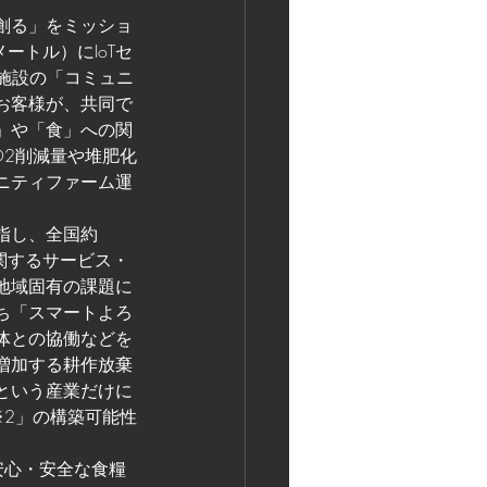
創る」をミッショ
ートル）にIoTセ
当該施設の「コミュニ
お客様が、共同で
」や「食」への関
O2削減量や堆肥化
ニティファーム運
指し、全国約
関するサービス・
地域固有の課題に
ち「スマートよろ
体との協働などを
増加する耕作放棄
という産業だけに
※2」の構築可能性
安心・安全な食糧