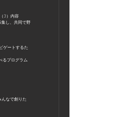
k」（3）内容
会員を募集し、共同で野
）
ナビゲートするた
べるプログラム
みんなで創りた