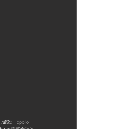
む施設「
apollo 
ティオ株式会社
と