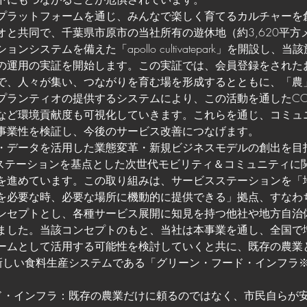
プラットフォームを通じ、みんなで楽しく育てるカルチャーを
と共同で、千葉県市原市の当社所有の遊休地（約3,620平方メ
システムを備えた「apollo cultivatepark」を開設し、
の運用の実証を開始します。この実証では、会員登録をされた
で、人々が集い、つながりを育む場を形成するとともに、「農
プランティオの提供するシステムにより、この活動を通したC
など環境貢献度も可視化していきます。これらを通じ、コミュ
事業性を検証し、今後のサービス改善につなげます。
・データを活用した業態変革・新規ビジネスモデルの創出を目
ビスステーションを基点とした次世代モビリティ＆コミュニティに
を進めています。この取り組みは、サービスステーションを「
を必要な時、必要な場所に機動的に提供できる」拠点、すなわ
ンセプトとし、各種サービス展開に知見を持つ他社や地方自治
ました。当該コンセプトのもと、当社は本事業を通し、全国で
ームとして活用する可能性を検討していくと共に、既存の農業
新しい食料生産システムである「グリーン・フード・インフラ
ド・インフラ：既存の農業だけに頼るのではなく、市民自らが