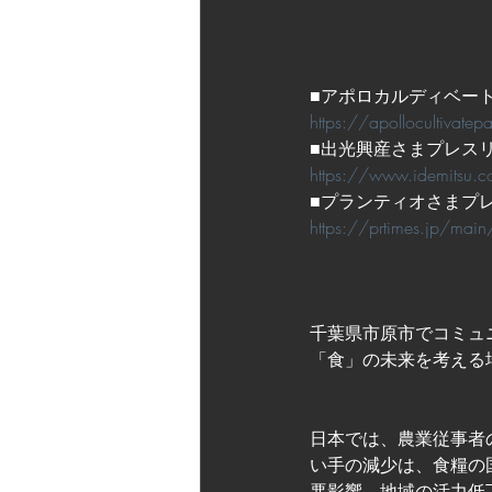
■アポロカルディベー
https://apollocultivate
■出光興産さまプレス
https://www.idemitsu
■プランティオさまプ
https://prtimes.jp/m
千葉県市原市でコミュ
「食」の未来を考える
日本では、農業従事者
い手の減少は、食糧の
悪影響、地域の活力低