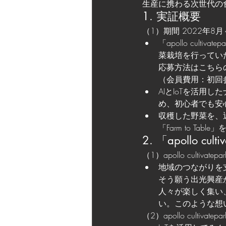
生産に携わる次世代の
1. 実証概要
（1）期間 2022年8月～（
「apollo cul
菜栽培を行ってい
応募方法はこちらのページ
（会員費用：初回参
AIとIoTを活用
め、初心者でも安
収穫した野菜を、
「Farm to T
2. 「apollo cu
（1）apollo cultivatep
地域のつながりを
そう願う出光興産が新たに
人々が楽しく集い
い。このような想いからa
（2）apollo cultivat