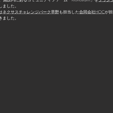
しました。
は
ネクサスチャレンジパーク早野
も担当した
合同会社HOC
が担
きました。