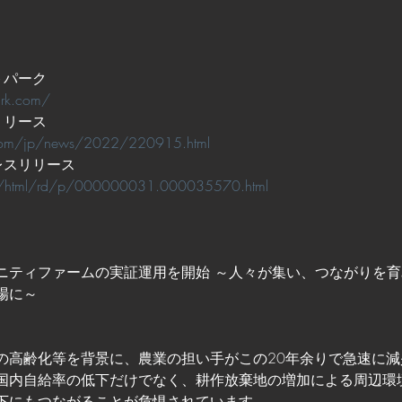
トパーク
park.com/
リリース
.com/jp/news/2022/220915.html
レスリリース
ain/html/rd/p/000000031.000035570.html
ニティファームの実証運用を開始 ～人々が集い、つながりを
場に～
の高齢化等を背景に、農業の担い手がこの20年余りで急速に
国内自給率の低下だけでなく、耕作放棄地の増加による周辺環
下にもつながることが危惧されています。